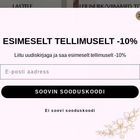
LASTELE
LEIUNURK/VIIMASED 
9 PRODUCTS
1 PRODUCT
ESIMESELT TELLIMUSELT -10%
Liitu uudiskirjaga ja saa esimeselt tellimuselt -10%
E-posti aadress
SOOVIN SOODUSKOODI
Ei soovi sooduskoodi
ÕLLEKANNUD
POKAALID
54 PRODUCTS
4 PRODUCTS