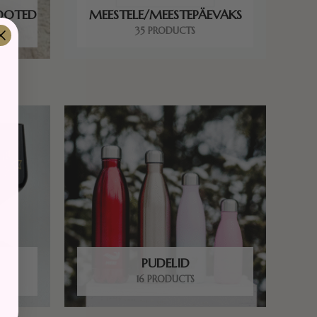
TOOTED
MEESTELE/MEESTEPÄEVAKS
35 PRODUCTS
PUDELID
16 PRODUCTS