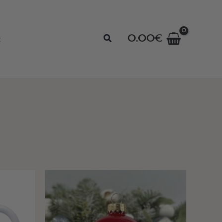
Search
0.00
€
t