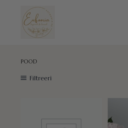
Skip
to
content
POOD
Filtreeri