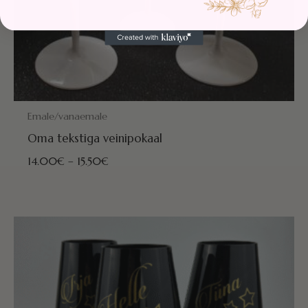
POSTITAMISEKS VALMIS HOMME!
Emale/vanaemale
Oma tekstiga veinipokaal
14.00
€
–
15.50
€
Hinnavahemik:
12.50€
kuni
14.00€