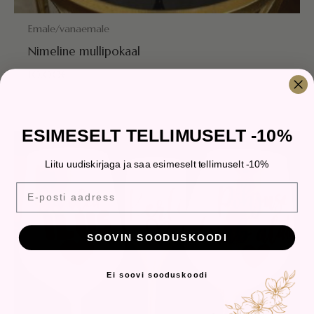
POSTITAMISEKS VALMIS HOMME!
Emale/vanaemale
Nimeline mullipokaal
10.00
€
ESIMESELT TELLIMUSELT -10%
Hinnavahemik:
14.00€
kuni
Liitu uudiskirjaga ja saa esimeselt tellimuselt -10%
15.50€
E-posti aadress
SOOVIN SOODUSKOODI
Ei soovi sooduskoodi