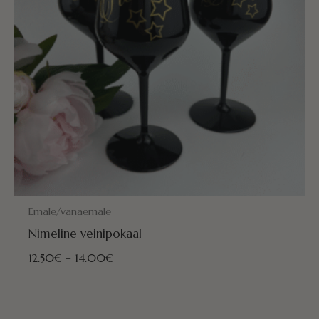
POSTITAMISEKS VALMIS HOMME!
Emale/vanaemale
Nimeline veinipokaal
12.50
€
–
14.00
€