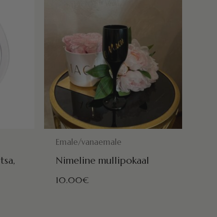
!
POSTITAMISEKS VALMIS HOMME!
Emale/vanaemale
tsa,
Nimeline mullipokaal
10.00
€