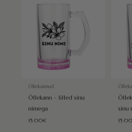
POSTITAMISEKS VALMIS HOMME!
POSTITAM
Õllekannud
Õllek
Õllekann – lilled sinu
Õlle
nimega
sinu
15.00
€
15.0