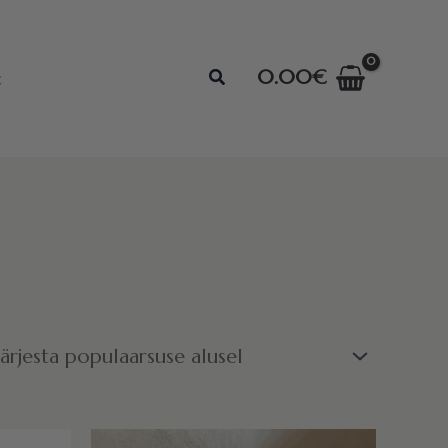
Search
0.00
€
t