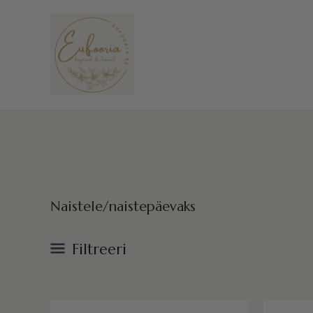
Skip
to
content
Naistele/naistepäevaks
Filtreeri