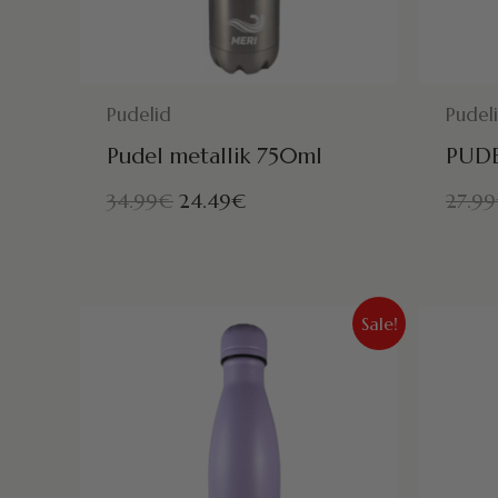
POSTITAMISEKS VALMIS HOMME!
POSTITAM
Pudelid
Pudel
Pudel metallik 750ml
PUDE
34.99
€
24.49
€
27.99
Algne
Praegune
Sale!
hind
hind
oli:
on:
27.99€.
19.59€.