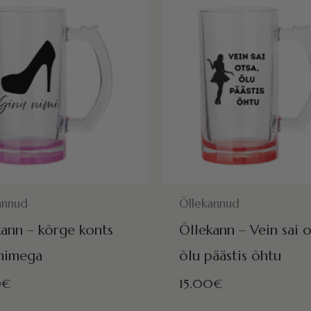
ISEKS VALMIS HOMME!
POSTITAMISEKS VALMIS HOMME
annud
Õllekannud
kann – kõrge konts
Õllekann – Vein sai o
 nimega
õlu päästis õhtu
0
€
15.00
€