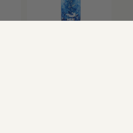
!
POSTITAMISEKS VALMIS HOMME!
Pudelid
Pudel Lumi 500ml
27.99
€
19.59
€