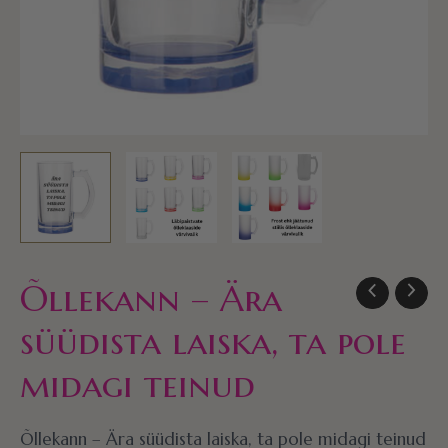
kogus
Õllekann – Ära
süüdista laiska, ta pole
midagi teinud
Õllekann – Ära süüdista laiska, ta pole midagi teinud