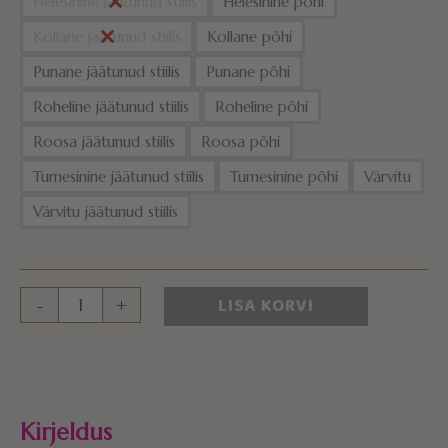
Helesinine jäätunud stiilis
Helesinine põhi
Kollane jäätunud stiilis
Kollane põhi
Punane jäätunud stiilis
Punane põhi
Roheline jäätunud stiilis
Roheline põhi
Roosa jäätunud stiilis
Roosa põhi
Tumesinine jäätunud stiilis
Tumesinine põhi
Värvitu
Värvitu jäätunud stiilis
LISA KORVI
-
+
Kirjeldus