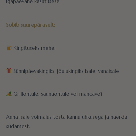
igapäevane kasutusese
Sobib suurepäraselt:
Kingituseks mehel
Sünnipäevakingiks, jõulukingiks isale, vanaisale
Grillõhtule, saunaõhtule või mancave’i
Anna isale võimalus tõsta kannu uhkusega ja naerda
südamest.