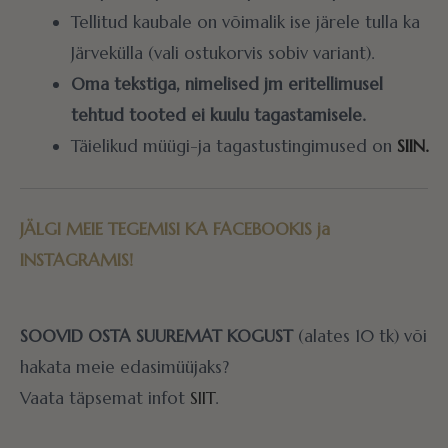
Tellitud kaubale on võimalik ise järele tulla ka
Järvekülla (vali ostukorvis sobiv variant).
Oma tekstiga, nimelised jm eritellimusel
tehtud tooted ei kuulu tagastamisele.
Täielikud müügi-ja tagastustingimused on
SIIN.
JÄLGI MEIE TEGEMISI KA
FACEBOOKIS
ja
INSTAGRAMIS!
SOOVID OSTA SUUREMAT KOGUST
(alates 10 tk) või
hakata meie edasimüüjaks?
Vaata täpsemat infot
SIIT
.