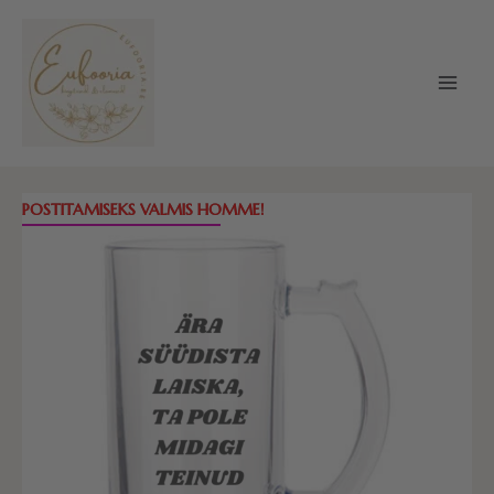
Skip
to
content
Õllekann
POSTITAMISEKS VALMIS HOMME!
-
Ära
süüdista
laiska,
ta
pole
midagi
teinud