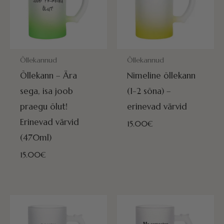
POSTITAMISEKS VALMIS HOMME!
POSTITAMISEKS VALMIS HOMME
Õllekannud
Õllekannud
Õllekann – Ära
Nimeline õllekann
sega, isa joob
(1-2 sõna) –
praegu õlut!
erinevad värvid
Erinevad värvid
15.00
€
(470ml)
15.00
€