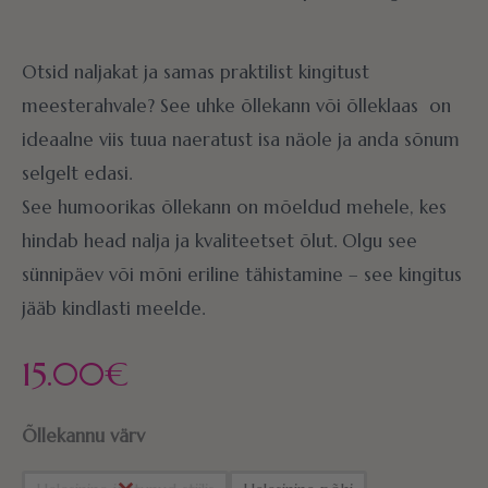
Otsid naljakat ja samas praktilist kingitust
meesterahvale? See uhke õllekann või õlleklaas on
ideaalne viis tuua naeratust isa näole ja anda sõnum
selgelt edasi.
See humoorikas õllekann on mõeldud mehele, kes
hindab head nalja ja kvaliteetset õlut. Olgu see
sünnipäev või mõni eriline tähistamine – see kingitus
jääb kindlasti meelde.
15.00
€
Õllekannu värv