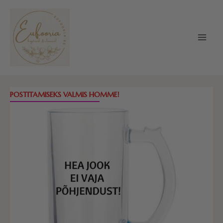
Skip
to
content
Õllekann
POSTITAMISEKS VALMIS HOMME!
-
Hea
jook
ei
vaja
põhjendust
kogus