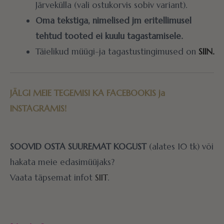
Järvekülla (vali ostukorvis sobiv variant).
Oma tekstiga, nimelised jm eritellimusel
tehtud tooted ei kuulu tagastamisele.
Täielikud müügi-ja tagastustingimused on
SIIN.
JÄLGI MEIE TEGEMISI KA
FACEBOOKIS
ja
INSTAGRAMIS!
SOOVID OSTA SUUREMAT KOGUST
(alates 10 tk) või
hakata meie edasimüüjaks?
Vaata täpsemat infot
SIIT
.