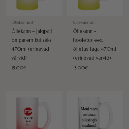
POSTITAMISEKS VALMIS HOMME!
POSTITAMISEKS VALMIS HOMME
Õllekannud
Õllekannud
Õllekann – Jalgpall
Õllekann –
on parem kui seks
hooletus ees,
470ml (erinevad
õlletus taga 470ml
värvid)
(erinevad värvid)
15.00
€
15.00
€