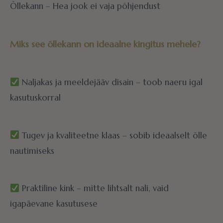
Õllekann – Hea jook ei vaja põhjendust
Miks see õllekann on ideaalne kingitus mehele?
Naljakas ja meeldejääv disain – toob naeru igal
kasutuskorral
Tugev ja kvaliteetne klaas – sobib ideaalselt õlle
nautimiseks
Praktiline kink – mitte lihtsalt nali, vaid
igapäevane kasutusese