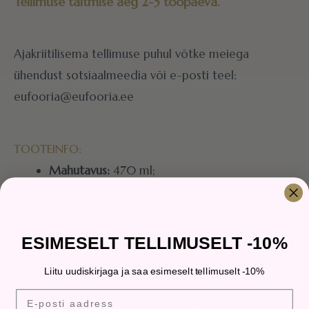
Tellimuse täitmise aeg 2-5 tööpäeva.
Ajakriitilisema tellimuse puhul võtke meiega
ühendust sotsiaalmeedia või e-posti teel:
eufooria@eufooria.ee
TOOTEINFO:
Mahutavus:
470 ml;
Mõõdud:
Ø 8 x 15 cm;
Kaal:
628g;
Materjal
: klaas; personaliseeritud
ESIMESELT TELLIMUSELT -10%
sublimatsiooni trükiga.
Liitu uudiskirjaga ja saa esimeselt tellimuselt -10%
Soovitatav käsipesu.
E-posti aadress
Masinpesu on lubatud, kuid pole soovitatav,