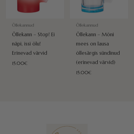
POSTITAMISEKS VALMIS HOMME!
POSTITAMISEKS VALMIS HOMME
Õllekannud
Õllekannud
Õllekann – Stop! Ei
Õllekann – Mõni
näpi, issi õlu!
mees on lausa
Erinevad värvid
õllesärgis sündinud
(erinevad värvid)
15.00
€
15.00
€