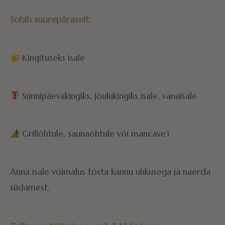
Sobib suurepäraselt:
Kingituseks isale
Sünnipäevakingiks, jõulukingiks isale, vanaisale
Grillõhtule, saunaõhtule või mancave’i
Anna isale võimalus tõsta kannu uhkusega ja naerda
südamest.