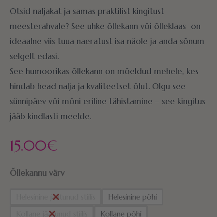
Otsid naljakat ja samas praktilist kingitust
meesterahvale? See uhke õllekann või õlleklaas on
ideaalne viis tuua naeratust isa näole ja anda sõnum
selgelt edasi.
See humoorikas õllekann on mõeldud mehele, kes
hindab head nalja ja kvaliteetset õlut. Olgu see
sünnipäev või mõni eriline tähistamine – see kingitus
jääb kindlasti meelde.
15.00
€
Õllekannu värv
Helesinine jäätunud stiilis
Helesinine põhi
Kollane jäätunud stiilis
Kollane põhi