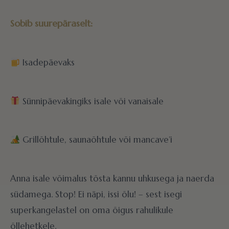
Sobib suurepäraselt:
Isadepäevaks
Sünnipäevakingiks isale või vanaisale
Grillõhtule, saunaõhtule või mancave’i
Anna isale võimalus tõsta kannu uhkusega ja naerda
südamega. Stop! Ei näpi, issi õlu! – sest isegi
superkangelastel on oma õigus rahulikule
õllehetkele.