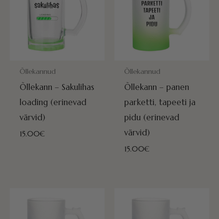
POSTITAMISEKS VALMIS HOMME!
POSTITAMISEKS VALMIS HOMME
Õllekannud
Õllekannud
Õllekann – Sakulihas
Õllekann – panen
loading (erinevad
parketti, tapeeti ja
värvid)
pidu (erinevad
värvid)
15.00
€
15.00
€