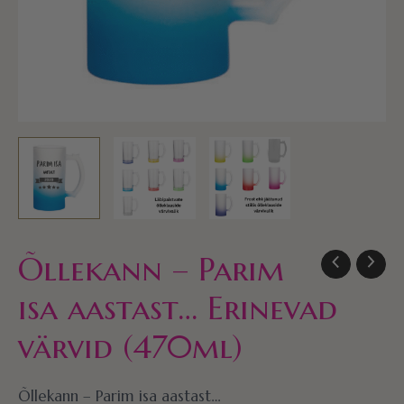
Õllekann – Parim
isa aastast… Erinevad
värvid (470ml)
Õllekann – Parim isa aastast…