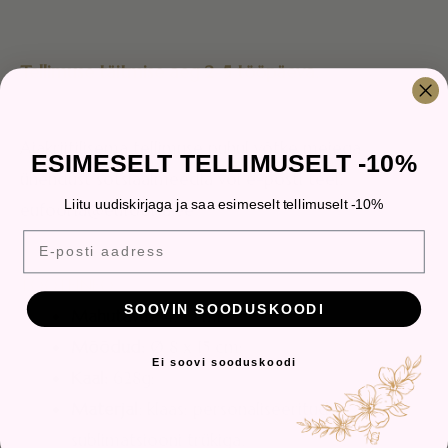
Tellimuse täitmise aeg 2-5 tööpäeva.
Ajakriitilisema tellimuse puhul võtke meiega
ESIMESELT TELLIMUSELT -10%
ühendust sotsiaalmeedia või e-posti teel:
Liitu uudiskirjaga ja saa esimeselt tellimuselt -10%
eufooria@eufooria.ee
E-posti aadress
TOOTEINFO:
SOOVIN SOODUSKOODI
Mahutavus:
470 ml;
Mõõdud:
Ø 8 x 15 cm;
Ei soovi sooduskoodi
Kaal:
628g;
Materjal
: klaas; personaliseeritud
sublimatsiooni trükiga.