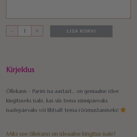
LISA KORVI
-
+
Kirjeldus
Õllekann – Parim isa aastast… on geniaalne idee
kingituseks isale, kas siis tema sünnipäevaks,
isadepäevaks või lihtsalt tema rõõmustamiseks!
Miks see õllekann on ideaalne kingitus isale?