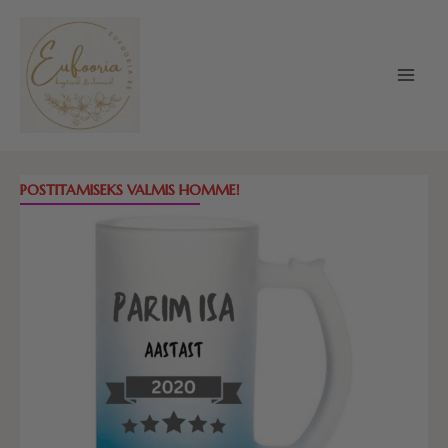
Skip
to
content
Õllekann
POSTITAMISEKS VALMIS HOMME!
-
Parim
isa
aastast...
Erinevad
värvid
(470ml)
kogus