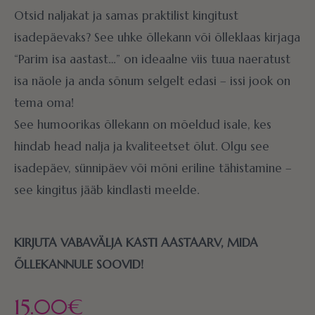
Otsid naljakat ja samas praktilist kingitust
isadepäevaks? See uhke õllekann või õlleklaas kirjaga
“Parim isa aastast…” on ideaalne viis tuua naeratust
isa näole ja anda sõnum selgelt edasi – issi jook on
tema oma!
See humoorikas õllekann on mõeldud isale, kes
hindab head nalja ja kvaliteetset õlut. Olgu see
isadepäev, sünnipäev või mõni eriline tähistamine –
see kingitus jääb kindlasti meelde.
KIRJUTA VABAVÄLJA KASTI AASTAARV, MIDA
ÕLLEKANNULE SOOVID!
15.00
€