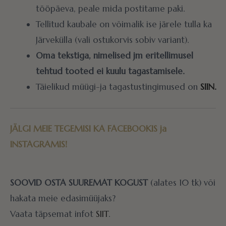
tööpäeva, peale mida postitame paki.
Tellitud kaubale on võimalik ise järele tulla ka
Järvekülla (vali ostukorvis sobiv variant).
Oma tekstiga, nimelised jm eritellimusel
tehtud tooted ei kuulu tagastamisele.
Täielikud müügi-ja tagastustingimused on
SIIN.
JÄLGI MEIE TEGEMISI KA
FACEBOOKIS
ja
INSTAGRAMIS!
SOOVID OSTA SUUREMAT KOGUST
(alates 10 tk) või
hakata meie edasimüüjaks?
Vaata täpsemat infot
SIIT
.