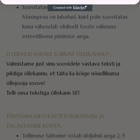
Soovitatav käsipesu.
Masinpesu on lubatud, kuid pole soovitatav,
kuna vähendab oluliselt toote välimuse
esteetilisena püsimise aega.
EI LEIDNUD ENDALE SOBIVAT ÕLLEKANNU?
Valmistame just sinu soovidele vastava teksti ja
pildiga õllekannu, et täita ka kõige nõudlikuma
õllejooja soove!
Telli oma tekstiga õllekann
SIIT
TÄHTSAIM INFO KÄTTETOIMETAMISE JA
TAGASTAMISE KOHTA:
Tellimuse täitmine võtab üldjuhul aega 2-5