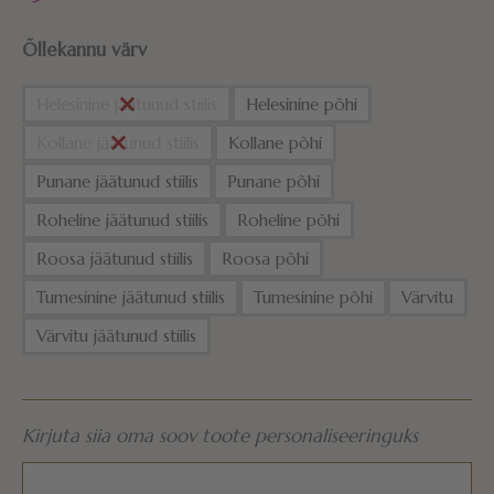
Õllekannu värv
Helesinine jäätunud stiilis
Helesinine põhi
Kollane jäätunud stiilis
Kollane põhi
Punane jäätunud stiilis
Punane põhi
Roheline jäätunud stiilis
Roheline põhi
Roosa jäätunud stiilis
Roosa põhi
Tumesinine jäätunud stiilis
Tumesinine põhi
Värvitu
Värvitu jäätunud stiilis
Kirjuta siia oma soov toote personaliseeringuks