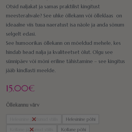
Otsid naljakat ja samas praktilist kingitust
meesterahvale? See uhke õllekann või õlleklaas on
ideaalne viis tuua naeratust isa näole ja anda sõnum
selgelt edasi.
See humoorikas õllekann on mõeldud mehele, kes
hindab head nalja ja kvaliteetset õlut. Olgu see
sünnipäev või mõni eriline tähistamine – see kingitus
jääb kindlasti meelde.
15.00
€
Õllekannu värv
Helesinine jäätunud stiilis
Helesinine põhi
Kollane jäätunud stiilis
Kollane põhi