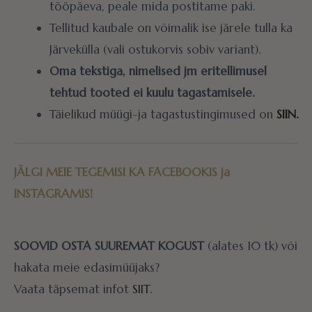
tööpäeva, peale mida postitame paki.
Tellitud kaubale on võimalik ise järele tulla ka
Järvekülla (vali ostukorvis sobiv variant).
Oma tekstiga, nimelised jm eritellimusel
tehtud tooted ei kuulu tagastamisele.
Täielikud müügi-ja tagastustingimused on
SIIN.
JÄLGI MEIE TEGEMISI KA
FACEBOOKIS
ja
INSTAGRAMIS!
SOOVID OSTA SUUREMAT KOGUST
(alates 10 tk) või
hakata meie edasimüüjaks?
Vaata täpsemat infot
SIIT
.