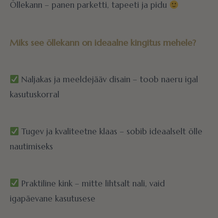
Õllekann – panen parketti, tapeeti ja pidu
Miks see õllekann on ideaalne kingitus mehele?
Naljakas ja meeldejääv disain – toob naeru igal
kasutuskorral
Tugev ja kvaliteetne klaas – sobib ideaalselt õlle
nautimiseks
Praktiline kink – mitte lihtsalt nali, vaid
igapäevane kasutusese