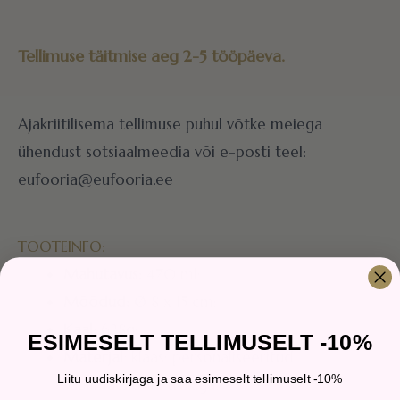
Tellimuse täitmise aeg 2-5 tööpäeva.
Ajakriitilisema tellimuse puhul võtke meiega
ühendust sotsiaalmeedia või e-posti teel:
eufooria@eufooria.ee
TOOTEINFO:
Mahutavus:
470 ml;
Mõõdud:
Ø 8 x 15 cm;
Kaal:
628g;
ESIMESELT TELLIMUSELT -10%
Materjal
: klaas; personaliseeritud
Liitu uudiskirjaga ja saa esimeselt tellimuselt -10%
sublimatsiooni trükiga.