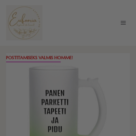
Skip
to
content
Õllekann
POSTITAMISEKS VALMIS HOMME!
-
panen
parketti,
tapeeti
ja
pidu
(erinevad
värvid)