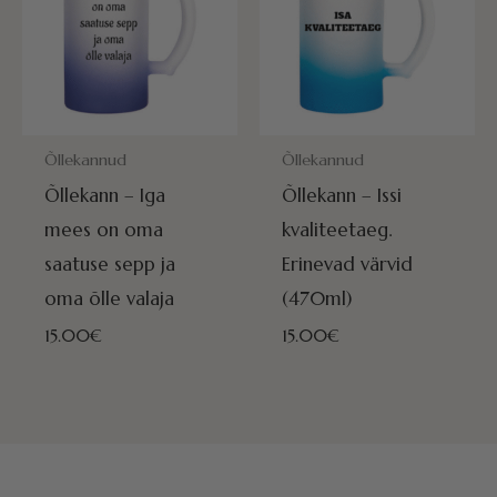
POSTITAMISEKS VALMIS HOMME!
POSTITAMISEKS VALMIS HOMME
Õllekannud
Õllekannud
Õllekann – Iga
Õllekann – Issi
mees on oma
kvaliteetaeg.
saatuse sepp ja
Erinevad värvid
oma õlle valaja
(470ml)
15.00
€
15.00
€