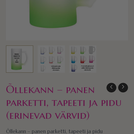
kogus
Õllekann – panen
parketti, tapeeti ja pidu
(erinevad värvid)
Õllekann – panen parketti, tapeeti ja pidu