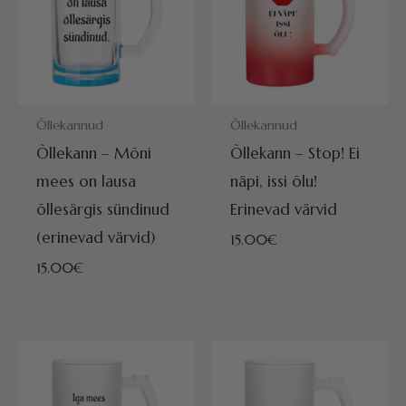
POSTITAMISEKS VALMIS HOMME!
POSTITAMISEKS VALMIS HOMME
Õllekannud
Õllekannud
Õllekann – Mõni
Õllekann – Stop! Ei
mees on lausa
näpi, issi õlu!
õllesärgis sündinud
Erinevad värvid
(erinevad värvid)
15.00
€
15.00
€